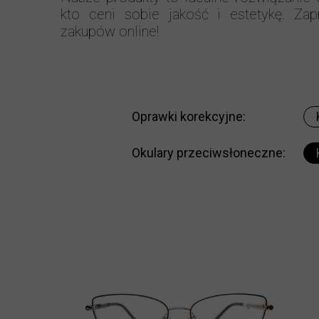
kto ceni sobie jakość i estetykę. Za
zakupów online!
Oprawki korekcyjne:
Okulary przeciwsłoneczne: