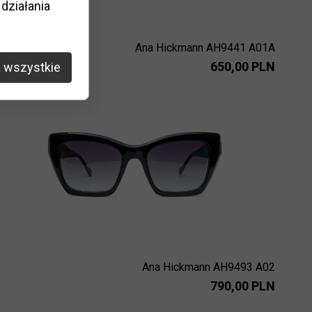
działania
Ana Hickmann AH9441 A01A
650,00 PLN
 wszystkie
Ana Hickmann AH9493 A02
790,00 PLN