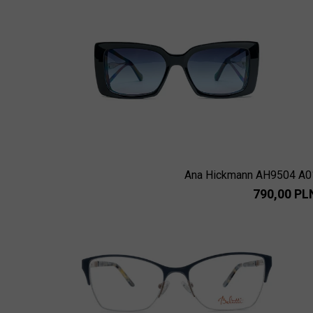
Ana Hickmann AH9504 A0
790,00 PL