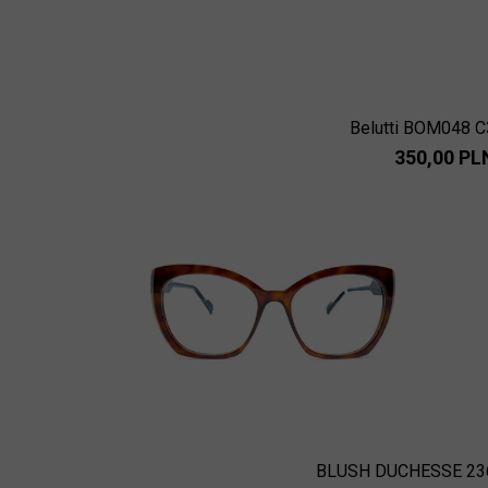
Belutti BOM048 C
350,00 PL
BLUSH DUCHESSE 23