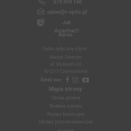
573 450 160
salon@i-optic.pl
Jak
dojechać?
Adres
:
Salon optyczny iOptic
Medyk Centrum
al. Wolności 34
42-217 Częstochowa
Śledź nas:
Mapa strony
Strona główna
Badanie wzroku
Okulary korekcyjne
Okulary przeciwsłoneczne
Kontakt