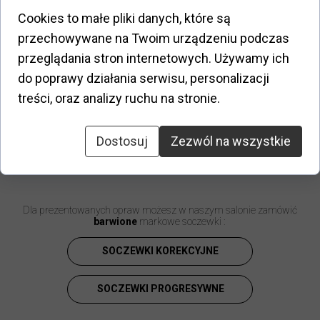
Możliwość
nie
zamontowanie
Cookies to małe pliki danych, które są
korekcji
:
przechowywane na Twoim urządzeniu podczas
przeglądania stron internetowych. Używamy ich
Opis:
do poprawy działania serwisu, personalizacji
Od początku istnienia czerpie inspirację z
luksusowego, modnego, kosmopolitycznego City San
treści, oraz analizy ruchu na stronie.
Paolo w Brazylii. Zainspirowany stylem i elegancją
brazylijskiego społeczeństwa, marka oferuje atrakcyjną
ofertę opraw okularowych i okularów
Dostosuj
Zezwól na wszystkie
przeciwsłonecznych dla stylowych mężczyzn i kobiet.
Dla prezentowanych opraw możesz w naszym salonie zamówić
barwione
markowe soczewki :
SOCZEWKI KOREKCYJNE
SOCZEWKI PROGRESYWNE