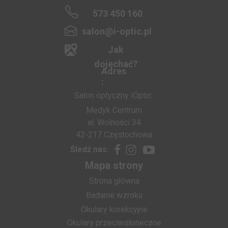
573 450 160
salon@i-optic.pl
Jak
dojechać?
Adres
:
Salon optyczny iOptic
Medyk Centrum
al. Wolności 34
42-217 Częstochowa
Śledź nas:
Mapa strony
Strona główna
Badanie wzroku
Okulary korekcyjne
Okulary przeciwsłoneczne