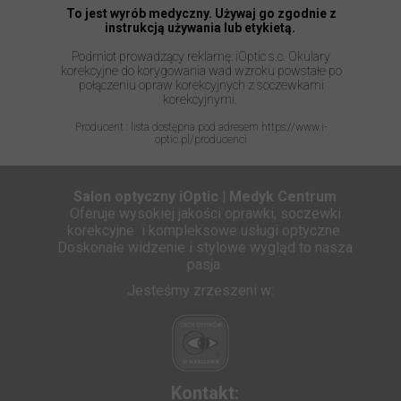
To jest wyrób medyczny. Używaj go zgodnie z
instrukcją używania lub etykietą.
Podmiot prowadzący reklamę: iOptic s.c. Okulary
korekcyjne do korygowania wad wzroku powstałe po
połączeniu opraw korekcyjnych z soczewkami
korekcyjnymi.
Producent : lista dostępna pod adresem https://www.i-
optic.pl/producenci
Salon optyczny iOptic | Medyk Centrum
Oferuje wysokiej jakości oprawki, soczewki
korekcyjne i kompleksowe usługi optyczne.
Doskonałe widzenie i stylowe wygląd to nasza
pasja.
Jesteśmy zrzeszeni w:
Kontakt: