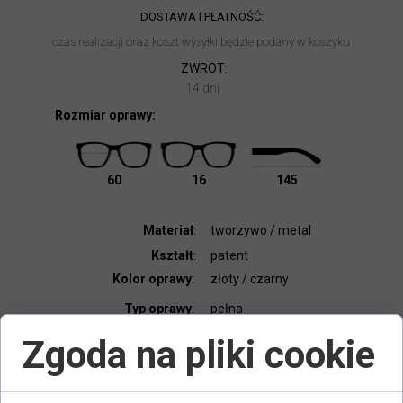
DOSTAWA I PŁATNOŚĆ:
czas realizacji oraz koszt wysyłki będzie podany w koszyku
ZWROT:
14 dni
Rozmiar oprawy:
60
16
145
Materiał
:
tworzywo / metal
Kształt
:
patent
Kolor oprawy
:
złoty / czarny
Typ oprawy
:
pełna
Elastyczny zawias
:
nie
Zgoda na pliki cookie
Dodatki:
etui, ściereczka
Kod produktu
:
20681037