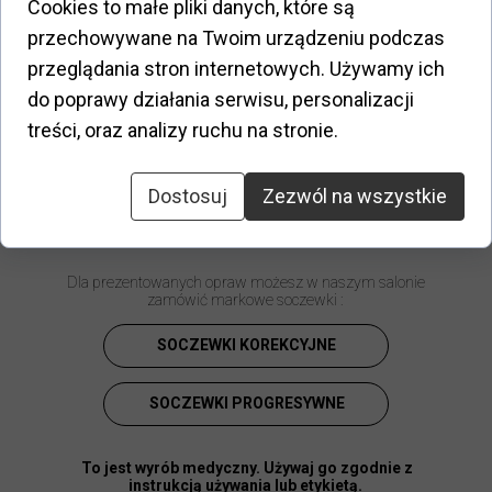
Cookies to małe pliki danych, które są
Kod produktu
:
75878708
przechowywane na Twoim urządzeniu podczas
przeglądania stron internetowych. Używamy ich
do poprawy działania serwisu, personalizacji
Opis:
Od czasu powstania domu mody w 1987 r. styl
treści, oraz analizy ruchu na stronie.
Christiana Lacroix jest wyjątkowy, bujny, kolorowy i
barokowy. Tym same atuty posiadają oprawki
sygnowane marką projektanta.
Dostosuj
Zezwól na wszystkie
Dla prezentowanych opraw możesz w naszym salonie
zamówić markowe soczewki :
SOCZEWKI KOREKCYJNE
SOCZEWKI PROGRESYWNE
To jest wyrób medyczny. Używaj go zgodnie z
instrukcją używania lub etykietą.