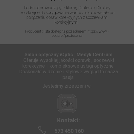
Podmiot prowadzący reklamę: iOptic s.c. Okulary
korekcyjne do korygowania wad wzroku powstałe po
połączeniu opraw korekcyjnych z soczewkami
korekcyjnymi.
Producent : lista dostępna pod adresem https://www.i-
optic.pl/producenci
Salon optyczny iOptic | Medyk Centrum
Oferuje wysokiej jakości oprawki, soczewki
korekcyjne i kompleksowe usługi optyczne.
Doskonałe widzenie i stylowe wygląd to nasza
pasja.
Jesteśmy zrzeszeni w:
Kontakt:
573 450 160