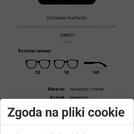
DOSTAWA I PŁATNOŚĆ:
czas realizacji oraz koszt wysyłki będzie podany w koszyku
ZWROT:
14 dni
Rozmiar oprawy:
52
18
140
Materiał
:
tworzywo / metal
Kształt
:
klasyczny
Kolor oprawy
:
złoty / multi
Zgoda na pliki cookie
Typ oprawy
:
pełna
Elastyczny zawias
:
nie
Dodatki:
etui, ściereczka