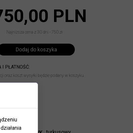
750,00 PLN
Najniższa cena z 30 dni - 750 zł
Dodaj do koszyka
 I PŁATNOŚĆ:
acji oraz koszt wysyłki będzie podany w koszyku
14 dni
ądzeniu
działania
Kolor oprawy
:
turkusowy