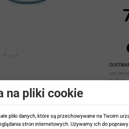
DOSTAWA
czas realiz
ZWROT:
 na pliki cookie
ałe pliki danych, które są przechowywane na Twoim urz
glądania stron internetowych. Używamy ich do poprawy 
tworzywo
ateriał
:
Typ oprawy
:
pełna