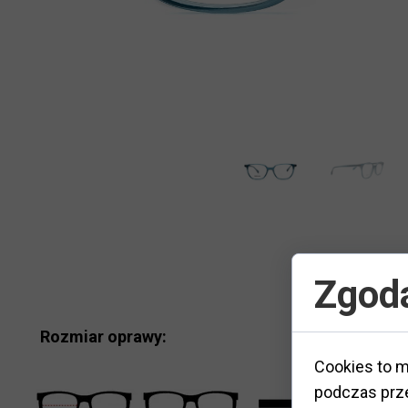
Zgoda
Rozmiar oprawy:
Cookies to m
podczas prze
M