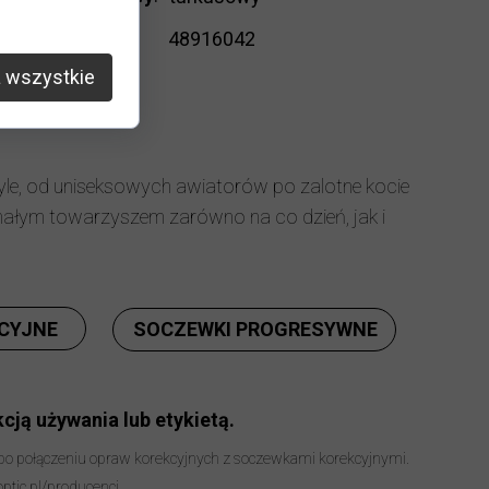
Kod
48916042
produktu
:
 wszystkie
yle, od uniseksowych awiatorów po zalotne kocie
nałym towarzyszem zarówno na co dzień, jak i
CYJNE
SOCZEWKI PROGRESYWNE
cją używania lub etykietą.
 po połączeniu opraw korekcyjnych z soczewkami korekcyjnymi.
optic.pl/producenci