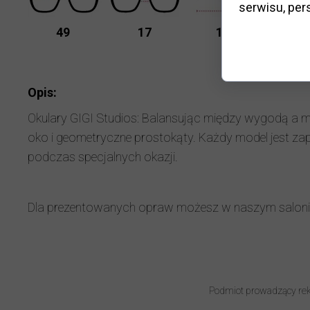
serwisu, pers
K
49
17
135
D
Opis:
Okulary GIGI Studios: Balansując między wygodą a m
oko i geometryczne prostokąty. Każdy model jest za
podczas specjalnych okazji.
Dla prezentowanych opraw możesz w naszym salon
Podmiot prowadzący rek