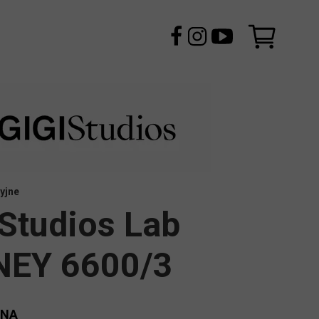
yjne
 Studios Lab
EY 6600/3
ENA