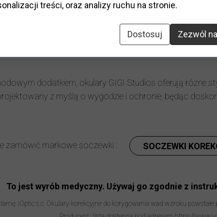
onalizacji treści, oraz analizy ruchu na stronie.
ształt
:
klasyczny
Elastyczny zawias
:
nie
Dostosuj
Zezwól na
odatki:
etui, ściereczka
odowym dodatkiem, okulary GIGI Studios oferują różne st
projektowany z myślą o wygodzie i ochronie, będąc dosko
ie zamówić markowe soczewki :
SOCZEWKI KOREK
To jest wyrób medyczny. Używaj go zgodnie z instruk
lamę: iOptic s.c. Okulary korekcyjne do korygowania wad wzroku powstałe
Producent : lista dostępna pod adresem https://www.i-