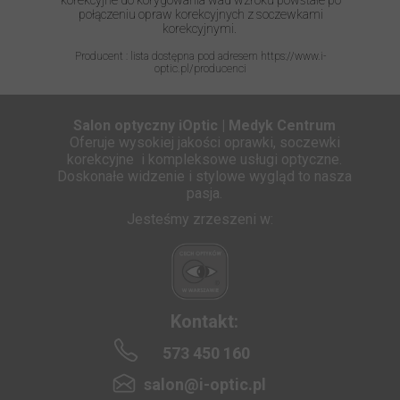
korekcyjne do korygowania wad wzroku powstałe po
połączeniu opraw korekcyjnych z soczewkami
korekcyjnymi.
Producent : lista dostępna pod adresem https://www.i-
optic.pl/producenci
Salon optyczny iOptic | Medyk Centrum
Oferuje wysokiej jakości oprawki, soczewki
korekcyjne i kompleksowe usługi optyczne.
Doskonałe widzenie i stylowe wygląd to nasza
pasja.
Jesteśmy zrzeszeni w:
Kontakt:
573 450 160
salon@i-optic.pl