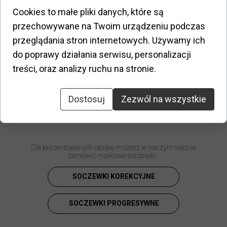
Cookies to małe pliki danych, które są
Opis:
przechowywane na Twoim urządzeniu podczas
Morel to najstarsza na świecie, francuska marka
przeglądania stron internetowych. Używamy ich
okularowa o 140-letnich tradycjach rzemiosła
do poprawy działania serwisu, personalizacji
optycznego. W połączeniu z nowymi technologiami
produkcyjnymi, Morel dostarcza dizajnerskie modele
treści, oraz analizy ruchu na stronie.
okularów kolekcji 1880, OGA, Koali, Lightec, Nomad,
Azur i Jean Nouvel. Produkty Morel kupowane są
przez klientów w ponad 100 000 salonów optycznych
Dostosuj
Zezwól na wszystkie
w 86 krajach na całym świecie.
Dla prezentowanych opraw możesz w naszym salonie
zamówić markowe soczewki :
SOCZEWKI KOREKCYJNE
SOCZEWKI PROGRESYWNE