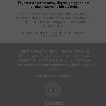
To jest wyrób medyczny. Używaj go zgodnie z
instrukcją używania lub etykietą.
Podmiot prowadzący reklamę: iOptic s.c. Okulary
korekcyjne do korygowania wad wzroku powstałe po
połączeniu opraw korekcyjnych z soczewkami
korekcyjnymi.
Producent : lista dostępna pod adresem https://www.i-
optic.pl/producenci
Salon optyczny iOptic | Medyk Centrum
Oferuje wysokiej jakości oprawki, soczewki
korekcyjne i kompleksowe usługi optyczne.
Doskonałe widzenie i stylowe wygląd to nasza
pasja.
Jesteśmy zrzeszeni w:
Kontakt: