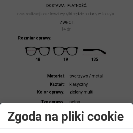
DOSTAWA I PŁATNOŚĆ:
czas realizacji oraz koszt wysyłki będzie podany w koszyku
ZWROT:
14 dni
Rozmiar oprawy:
48
19
135
Materiał
:
tworzywo / metal
Kształt
:
klasyczny
Kolor oprawy
:
zielony multi
Typ oprawy
:
pełna
Elastyczny zawias
:
tak
Zgoda na pliki cookie
Dodatki:
etui, ściereczka
Kod produktu
:
60667938