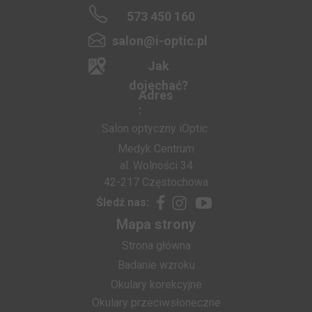
573 450 160
salon@i-optic.pl
Jak
dojechać?
Adres
:
Salon optyczny iOptic
Medyk Centrum
al. Wolności 34
42-217 Częstochowa
Śledź nas:
Mapa strony
Strona główna
Badanie wzroku
Okulary korekcyjne
Okulary przeciwsłoneczne