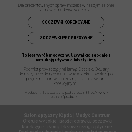
Dla prezentowanych opraw możesz w naszym salonie
zamówić markowe soczewki :
SOCZEWKI KOREKCYJNE
SOCZEWKI PROGRESYWNE
To jest wyrób medyczny. Używaj go zgodnie z
instrukcją używania lub etykietą.
Podmiot prowadzący reklamę: iOptic s.c. Okulary
korekcyjne do korygowania wad wzroku powstałe po
połączeniu opraw korekcyjnych z soczewkami
korekcyjnymi.
Producent : lista dostępna pod adresem https://www.i-
optic.pl/producenci
Salon optyczny iOptic | Medyk Centrum
Oferuje wysokiej jakości oprawki, soczewki
korekcyjne i kompleksowe usługi optyczne.