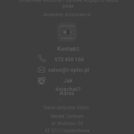
Doskonałe widzenie i stylowe wygląd to nasza
pasja.
Jesteśmy zrzeszeni w:
Kontakt:
573 450 160
salon@i-optic.pl
Jak
dojechać?
Adres
:
Salon optyczny iOptic
Medyk Centrum
al. Wolności 34
42-217 Częstochowa