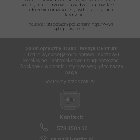
korekcyjne do korygowania wad wzroku powstałe po
połączeniu opraw korekcyjnych z soczewkami
korekcyjnymi.
Producent : lista dostępna pod adresem https://www.i-
optic.pl/producenci
Salon optyczny iOptic | Medyk Centrum
Oferuje wysokiej jakości oprawki, soczewki
korekcyjne i kompleksowe usługi optyczne.
Doskonałe widzenie i stylowe wygląd to nasza
pasja.
Jesteśmy zrzeszeni w:
Kontakt:
573 450 160
salon@i-optic.pl