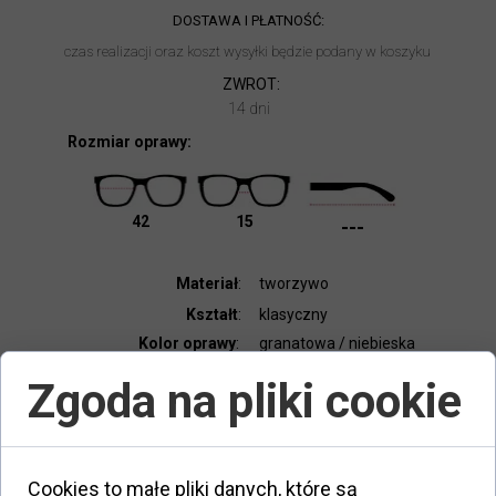
DOSTAWA I PŁATNOŚĆ:
czas realizacji oraz koszt wysyłki będzie podany w koszyku
ZWROT:
14 dni
Rozmiar oprawy:
42
15
---
Materiał
:
tworzywo
Kształt
:
klasyczny
Kolor oprawy
:
granatowa / niebieska
Typ oprawy
:
pełna
Zgoda na pliki cookie
Elastyczny zawias
:
tak
Dodatki:
etui, ściereczka
Kod produktu
:
94434326
Cookies to małe pliki danych, które są