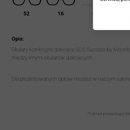
K
52
16
---
D
Opis:
Okulary korekcyjne dziecięce SCS Success by Moonligh
między innymi okularów dziecięcych.
Dla prezentowanych opraw możesz w naszym salon
Podmiot prowadzący rek