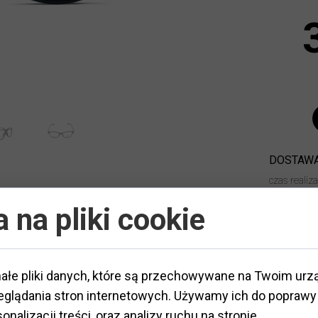
DOSTAWA
czas realiz
ZWROT:
 na pliki cookie
ałe pliki danych, które są przechowywane na Twoim urz
glądania stron internetowych. Używamy ich do poprawy 
tworzywo
ateriał
:
Typ oprawy
:
pełna
onalizacji treści, oraz analizy ruchu na stronie.