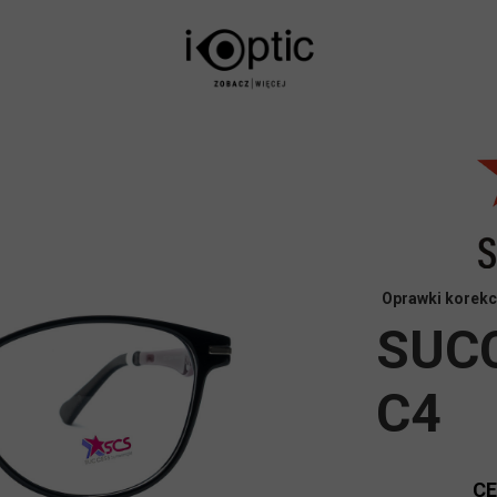
Oprawki korekc
SUC
C4
C