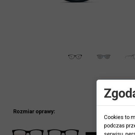
Zgoda
Rozmiar oprawy:
Cookies to m
podczas prze
M
serwisu, pers