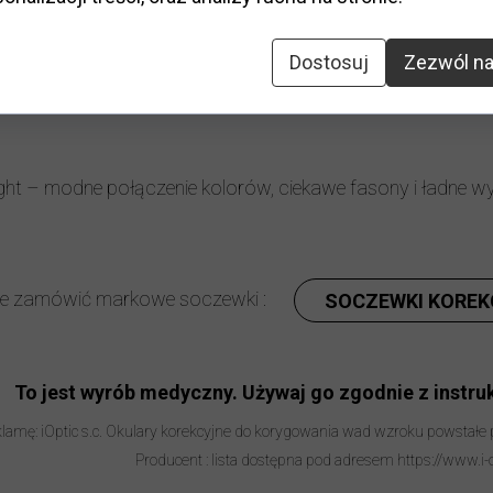
ształt
:
klasyczny
Elastyczny zawias
:
tak
Dostosuj
Zezwól na
odatki:
etui, ściereczka
t – modne połączenie kolorów, ciekawe fasony i ładne wyko
ie zamówić markowe soczewki :
SOCZEWKI KOREK
To jest wyrób medyczny. Używaj go zgodnie z instruk
lamę: iOptic s.c. Okulary korekcyjne do korygowania wad wzroku powstałe
Producent : lista dostępna pod adresem https://www.i-