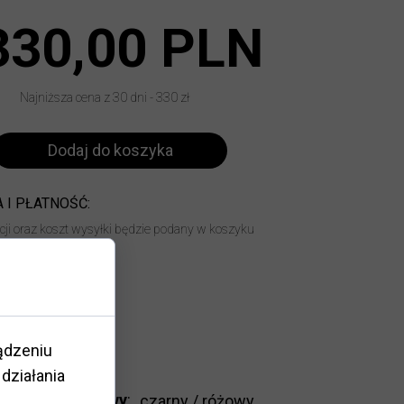
330,00 PLN
Najniższa cena z 30 dni - 330 zł
Dodaj do koszyka
 I PŁATNOŚĆ:
acji oraz koszt wysyłki będzie podany w koszyku
14 dni
ądzeniu
działania
Kolor oprawy
:
czarny / różowy