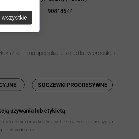
Kod
90818644
 wszystkie
produktu
:
nanie. Firma specjalizuje się od lat w produkcji
CYJNE
SOCZEWKI PROGRESYWNE
cją używania lub etykietą.
 po połączeniu opraw korekcyjnych z soczewkami korekcyjnymi.
optic.pl/producenci