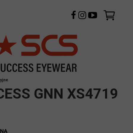
yjne
CESS GNN XS4719
ENA