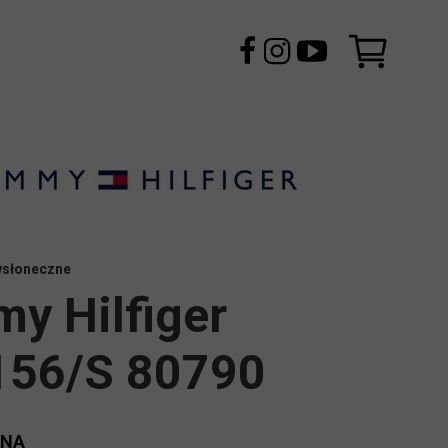
wsłoneczne
y Hilfiger
56/S 80790
ENA