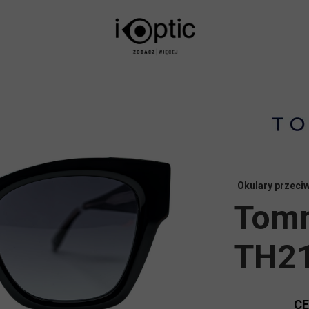
Okulary przeci
Tomm
TH21
C