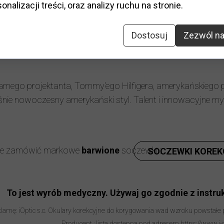
onalizacji treści, oraz analizy ruchu na stronie.
ształt
:
klasyczny
Elastyczny zawias
:
nie
odatki:
etui, ściereczka
Dostosuj
Zezwól na
Możliwość zamontowanie 
amego projektanta, Tommy'ego Hilfigera, amerykańskiego 
e nowoczesny amerykański styl. Talent i innowacyjne myśl
nie zamówić markowe
barwione
soczewki :
SOCZEWKI KOREK
To jest wyrób medyczny. Używaj go zgodnie z instruk
lamę: iOptic s.c. Okulary korekcyjne do korygowania wad wzroku powstałe
Producent : lista dostępna pod adresem https://www.i-