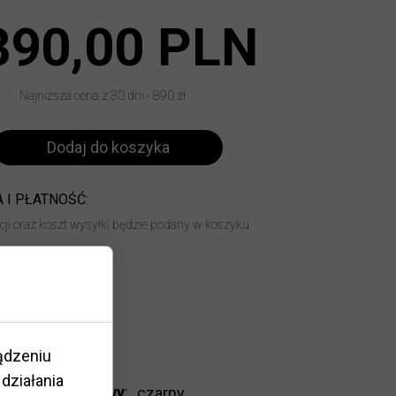
890,00 PLN
Najniższa cena z 30 dni - 890 zł
Dodaj do koszyka
 I PŁATNOŚĆ:
acji oraz koszt wysyłki będzie podany w koszyku
14 dni
ądzeniu
działania
Kolor oprawy
:
czarny