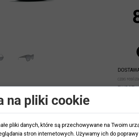
DOSTAWA
czas realiz
ZWROT:
 na pliki cookie
ałe pliki danych, które są przechowywane na Twoim urz
glądania stron internetowych. Używamy ich do poprawy 
tworzywo
ateriał
:
Typ oprawy
:
pełna