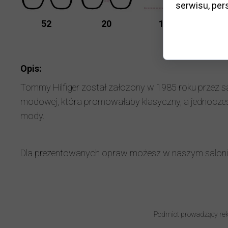
serwisu, pers
K
52
20
140
D
Opis:
Tommy Hilfiger został założony w 1985 roku przez s
modowej, która promowałaby klasyczny, a jednocześni
mody.
Dla prezentowanych opraw możesz w naszym salo
Podmiot prowadzący rek