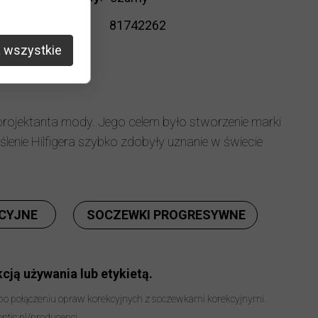
Kod
81742262
produktu
:
 wszystkie
korekcji
:
tak
projektanta mody. Jego celem było stworzenie marki
enie Hilfigera szybko zdobyły uznanie w świecie
CYJNE
SOCZEWKI PROGRESYWNE
cją używania lub etykietą.
 po połączeniu opraw korekcyjnych z soczewkami korekcyjnymi.
optic.pl/producenci