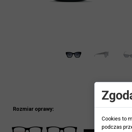
Zgoda
Rozmiar oprawy:
Cookies to m
podczas prze
M