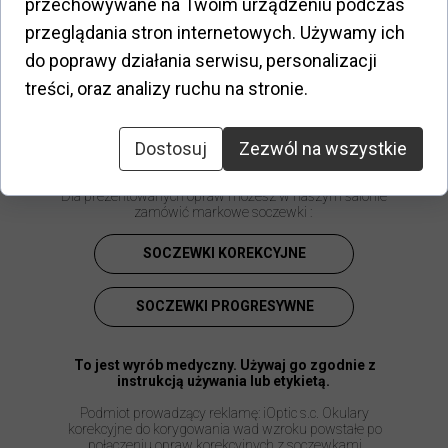
przechowywane na Twoim urządzeniu podczas
przeglądania stron internetowych. Używamy ich
Opis:
do poprawy działania serwisu, personalizacji
TOUS to hiszpańska marka luksusowej biżuterii i
treści, oraz analizy ruchu na stronie.
dodatków, znana z wysokiej jakości materiałów,
wyjątkowych wzorów i eleganckiego stylu.
Dostosuj
Zezwól na wszystkie
Dla prezentowanych opraw możesz w naszym salonie
zamówić markowe soczewki :
SOCZEWKI KOREKCYJNE
SOCZEWKI PROGRESYWNE
To jest wyrób medyczny. Używaj go zgodnie z
instrukcją używania lub etykietą.
Podmiot prowadzący reklamę: iOptic s.c. Okulary
korekcyjne do korygowania wad wzroku powstałe po
połączeniu opraw korekcyjnych z soczewkami