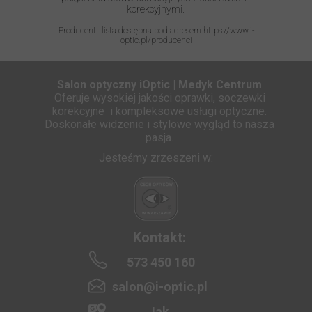
korekcyjnymi.
Producent : lista dostępna pod adresem https://www.i-
optic.pl/producenci
Salon optyczny iOptic | Medyk Centrum
Oferuje wysokiej jakości oprawki, soczewki
korekcyjne i kompleksowe usługi optyczne.
Doskonałe widzenie i stylowe wygląd to nasza
pasja.
Jesteśmy zrzeszeni w:
Kontakt:
573 450 160
salon@i-optic.pl
Jak