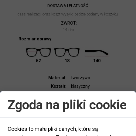
DOSTAWA I PŁATNOŚĆ:
czas realizacji oraz koszt wysyłki będzie podany w koszyku
ZWROT:
14 dni
Rozmiar oprawy:
52
18
140
Materiał
:
tworzywo
Kształt
:
klasyczny
Kolor oprawy
:
czarny
Zgoda na pliki cookie
Typ oprawy
:
pełna
Elastyczny zawias
:
tak
Dodatki:
etui, ściereczka
Cookies to małe pliki danych, które są
Kod produktu
:
74714562