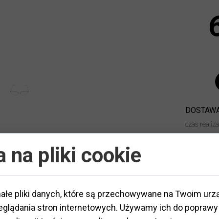
DOSTAWA
czas realiz
ZWROT:
 na pliki cookie
ałe pliki danych, które są przechowywane na Twoim urz
glądania stron internetowych. Używamy ich do poprawy 
tworzywo / metal
ateriał
:
Typ oprawy
:
pełna