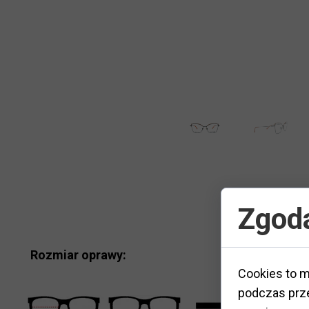
Zgoda
Rozmiar oprawy:
Cookies to m
podczas prze
M