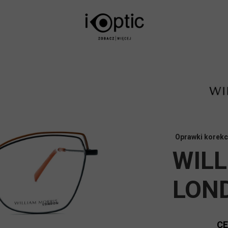
Oprawki korekc
WIL
LOND
C