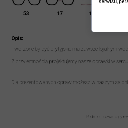
serwisu, pers
K
53
17
140
D
Opis:
Tworzone by być brytyjskie i na zawsze lojalnym wob
Z przyjemnością projektujemy nasze oprawki w serc
Dla prezentowanych opraw możesz w naszym salon
Podmiot prowadzący rek