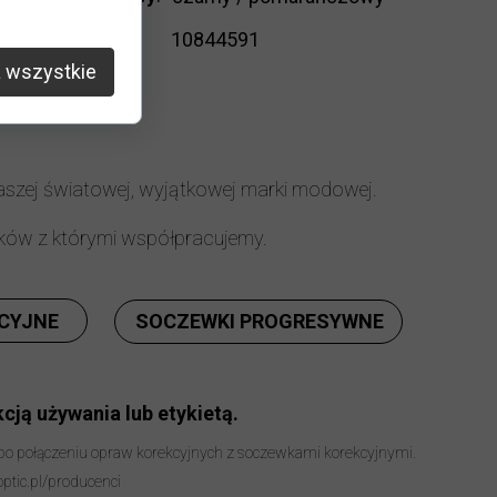
Kod
10844591
produktu
:
 wszystkie
naszej światowej, wyjątkowej marki modowej.
ków z którymi współpracujemy.
CYJNE
SOCZEWKI PROGRESYWNE
cją używania lub etykietą.
 po połączeniu opraw korekcyjnych z soczewkami korekcyjnymi.
optic.pl/producenci