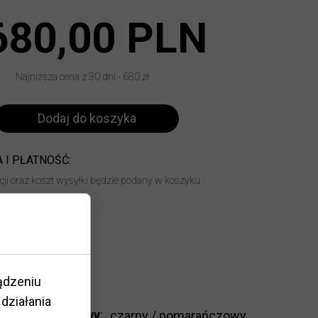
680,00 PLN
Najniższa cena z 30 dni - 680 zł
Dodaj do koszyka
 I PŁATNOŚĆ:
acji oraz koszt wysyłki będzie podany w koszyku
14 dni
ądzeniu
działania
Kolor oprawy
:
czarny / pomarańczowy