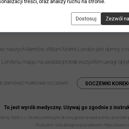
onalizacji treści, oraz analizy ruchu na stronie.
ształt
:
klasyczny
Elastyczny zawias
:
nie
Dostosuj
Zezwól na
odatki:
etui, ściereczka
ec naszych klientów, William Morris London jest dumny z 
u Londynu, mając na uwadze przede wszystkim uwagi opty
ie zamówić markowe soczewki :
SOCZEWKI KOREK
To jest wyrób medyczny. Używaj go zgodnie z instruk
lamę: iOptic s.c. Okulary korekcyjne do korygowania wad wzroku powstałe
Producent : lista dostępna pod adresem https://www.i-