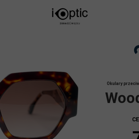
Okulary przeci
Wood
C