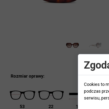
Zgoda
Rozmiar oprawy:
Cookies to m
podczas prze
M
serwisu, pers
K
53
22
145