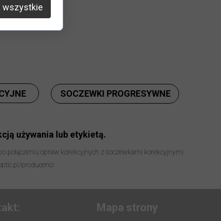
produktu
:
 wszystkie
korekcji
:
tak
CYJNE
SOCZEWKI PROGRESYWNE
cją używania lub etykietą.
 po połączeniu opraw korekcyjnych z soczewkami korekcyjnymi.
optic.pl/producenci
akt:
Mapa strony