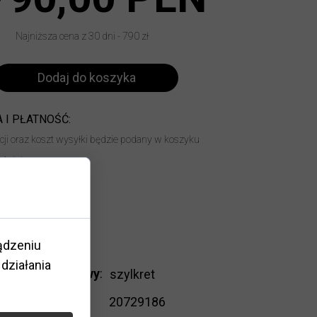
Najniższa cena z 30 dni - 790 zł
Dodaj do koszyka
 I PŁATNOŚĆ:
acji oraz koszt wysyłki będzie podany w koszyku
14 dni
ądzeniu
działania
Kolor oprawy
:
szylkret
Kod
20729186