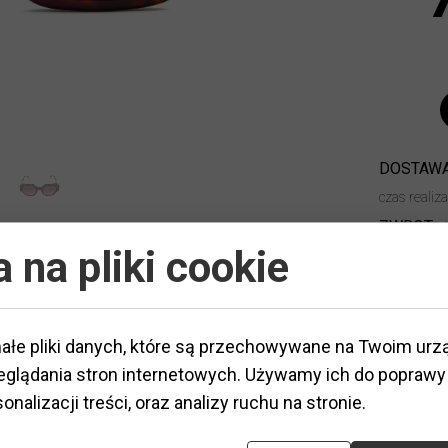
DOSTAWA
czas realiz
ZWROT:
 na pliki cookie
ałe pliki danych, które są przechowywane na Twoim urz
glądania stron internetowych. Używamy ich do poprawy 
tworzywo
ateriał
:
Typ oprawy
:
pełna
onalizacji treści, oraz analizy ruchu na stronie.
ształt
:
klasyczny
Elastyczny zawias
:
nie