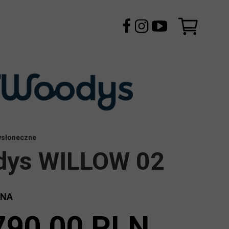
wsłoneczne
ys WILLOW 02
ENA
790,00 PLN