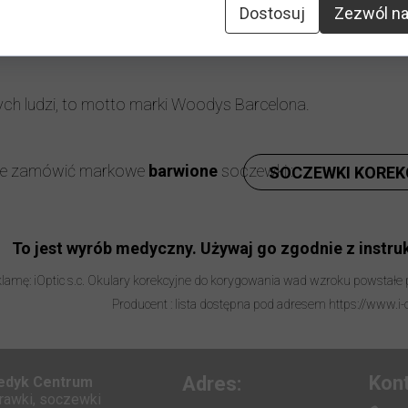
odatki:
etui, ściereczka
Dostosuj
Zezwól na
Możliwość zamontowanie 
ych ludzi, to motto marki Woodys Barcelona.
nie zamówić markowe
barwione
soczewki :
SOCZEWKI KOREK
To jest wyrób medyczny. Używaj go zgodnie z instruk
lamę: iOptic s.c. Okulary korekcyjne do korygowania wad wzroku powstałe
Producent : lista dostępna pod adresem https://www.i-
Kont
Adres:
Medyk Centrum
prawki, soczewki