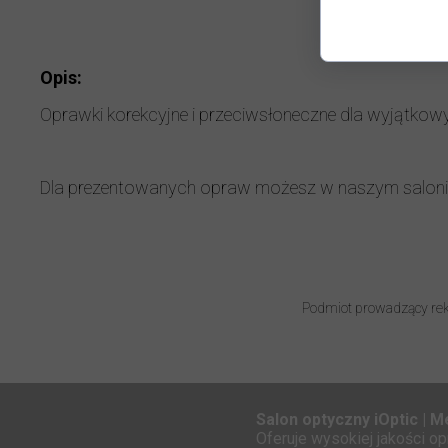
D
Opis:
Oprawki korekcyjne i przeciwsłoneczne dla wyjątkow
Dla prezentowanych opraw możesz w naszym salo
Podmiot prowadzący rek
Salon optyczny iOptic | 
Oferuje wysokiej jakości o